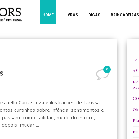
HOME
LIVROS
DICAS
BRINCADEIRAS
->
0
s
AS
Nos
pr
CO
nello Carrascoza e ilustrações de Larissa
ontos curtinhos sobre infância, sentimentos e
Ob
) passam, como: solidão, medo do escuro,
Pla
 depois, mudar ...
Eu