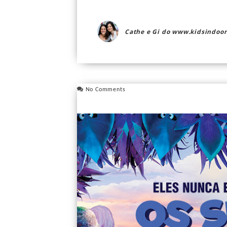
Cathe e Gi do www.kidsindoor
No Comments