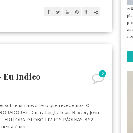
Mã
pl
por
as
mo
0
- Eu Indico
arei sobre um novo livro que recebemos: O
BORADORES: Danny Leigh, Louis Baxter, John
ise. EDITORA: GLOBO LIVROS PÁGINAS: 352
inema é um ...