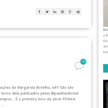
Mã
2 
Gr
Ar
esc
0
trações da Margarida Botelho, né?! São tão
ivros dela publicados pelas @paulinasbrasil.
empos... É o primeiro livro da série POKKA
..