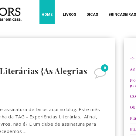
HOME
LIVROS
DICAS
BRINCADEIRAS
->
0
Literárias {As Alegrias
AS
Nos
pr
CO
Ob
assinatura de livros aqui no blog. Este mês
ha da TAG - Experiências Literárias. Afinal,
Pla
vros, não é? É um clube de assinatura para
Eu
ecebemos ...