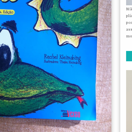
Mã
pl
por
as
mo