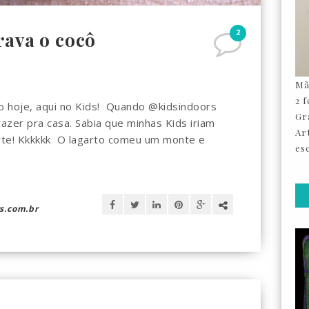
2
rava o cocô
Mã
2 
do hoje, aqui no Kids! Quando @kidsindoors
Gr
azer pra casa. Sabia que minhas Kids iriam
Ar
urte! Kkkkkk O lagarto comeu um monte e
esc
s.com.br