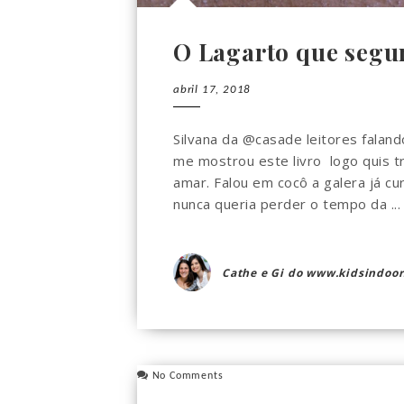
O Lagarto que segu
abril 17, 2018
Silvana da @casade leitores falan
me mostrou este livro logo quis tr
amar. Falou em cocô a galera já c
nunca queria perder o tempo da ...
Cathe e Gi do www.kidsindoor
No Comments