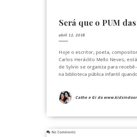
Será que o PUM das
abril 12, 2018
Hoje o escritor, poeta, compositor,
Carlos Heráclito Mello Neves, est
de Sylvio se organiza para recebê-l
na biblioteca pública infantil quando 
Cathe e Gi do www.kidsindoor
No Comments