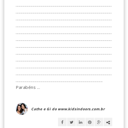
................................................................................................
................................................................................................
................................................................................................
................................................................................................
................................................................................................
................................................................................................
................................................................................................
................................................................................................
................................................................................................
................................................................................................
................................................................................................
.......................................................................................
Parabéns ...
Cathe e Gi do www.kidsindoors.com.br