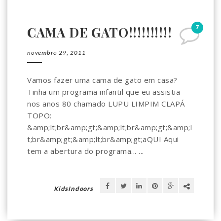
7
CAMA DE GATO!!!!!!!!!!
novembro 29, 2011
Vamos fazer uma cama de gato em casa?
Tinha um programa infantil que eu assistia
nos anos 80 chamado LUPU LIMPIM CLAPÁ
TOPO:
&amp;lt;br&amp;gt;&amp;lt;br&amp;gt;&amp;l
t;br&amp;gt;&amp;lt;br&amp;gt;aQUI Aqui
tem a abertura do programa... ...
KidsIndoors