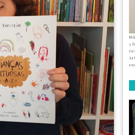
Mã
2 
Gr
Ar
esc