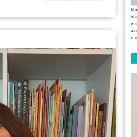
Mã
pl
por
as
mo