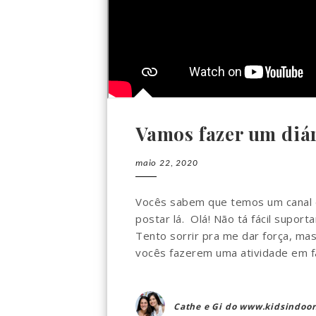
Vamos fazer um diá
maio 22, 2020
Vocês sabem que temos um canal 
postar lá. Olá! Não tá fácil supor
Tento sorrir pra me dar força, mas
vocês fazerem uma atividade em famí
Cathe e Gi do www.kidsindoor