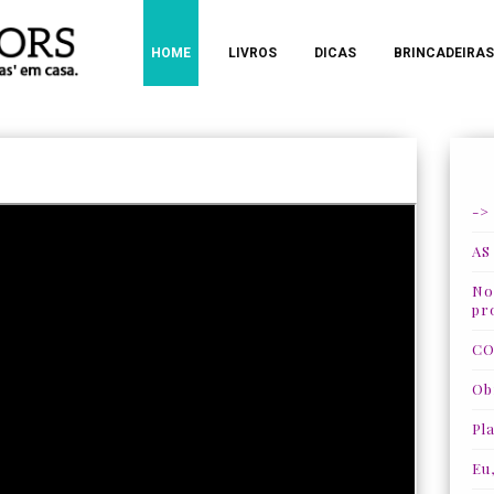
HOME
LIVROS
DICAS
BRINCADEIRAS
->
AS
Nos
pr
CO
Ob
Pla
Eu