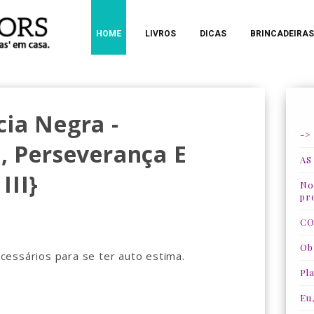
HOME
LIVROS
DICAS
BRINCADEIRAS
cia Negra -
->
a, Perseverança E
AS
III}
Nos
pr
CO
Ob
essários para se ter auto estima.
Pla
Eu