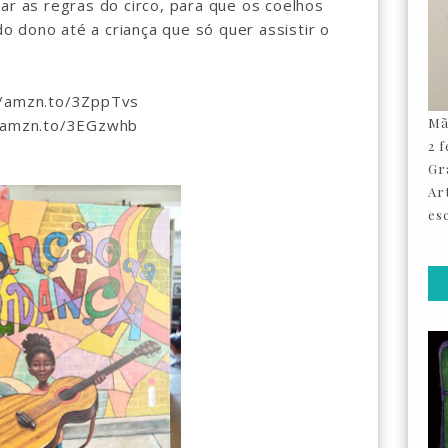
ar as regras do circo, para que os coelhos
 dono até a criança que só quer assistir o
//amzn.to/3ZppTvs
Mã
//amzn.to/3EGzwhb
2 
Gr
Ar
esc