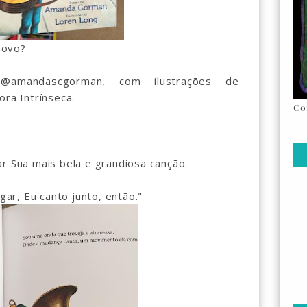
novo?
mandascgorman, com ilustrações de
ora Intrínseca.
Co
ar Sua mais bela e grandiosa canção.
r, Eu canto junto, então."