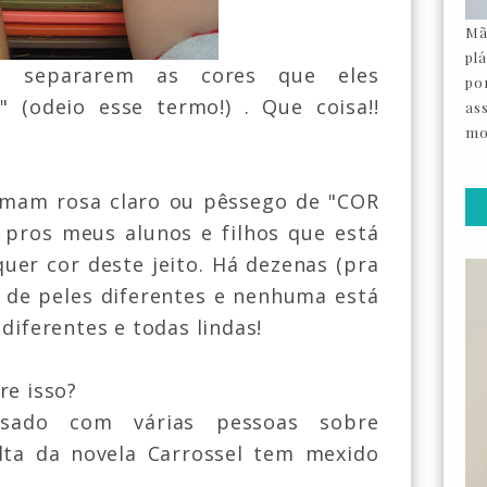
Mã
pl
 separarem as cores que eles
por
" (odeio esse termo!) . Que coisa!!
as
mo
mam rosa claro ou pêssego de "COR
 pros meus alunos e filhos que está
er cor deste jeito. Há dezenas (pra
s de peles diferentes e nenhuma está
diferentes e todas lindas!
re isso?
sado com várias pessoas sobre
lta da novela Carrossel tem mexido