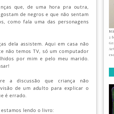
ianças que, de uma hora pra outra,
 gostam de negros e que não sentam
s, como fala uma das personagens
Mã
2 
gas dela assistem. Aqui em casa não
Gr
Ar
te não temos TV, só um computador
esc
lhidos por mim e pelo meu marido.
sar!
re a discussão que criança não
rvisão de um adulto para explicar o
ue é errado.
 estamos lendo o livro: