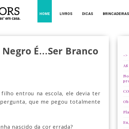
HOME
LIVROS
DICAS
BRINCADEIRAS
 Negro É...ser Branco
->
AS
Nos
pr
CO
ilho entrou na escola, ele devia ter
a pergunta, que me pegou totalmente
Ob
Pla
Eu
inha nascido da cor errada?