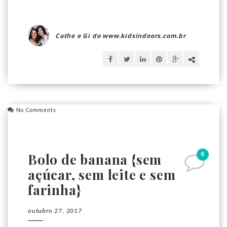
Cathe e Gi do www.kidsindoors.com.br
No Comments
0
Bolo de banana {sem
açúcar, sem leite e sem
farinha}
outubro 27, 2017