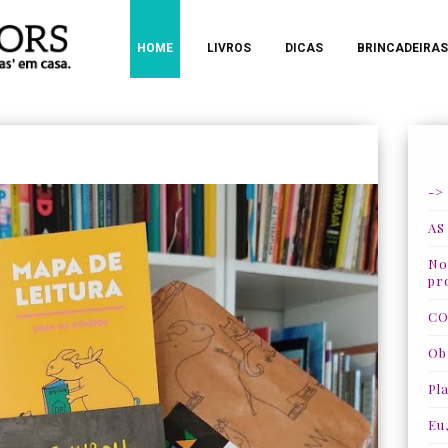
HOME
LIVROS
DICAS
BRINCADEIRAS
->
AS
Nos
pr
CO
Ob
Pla
Eu