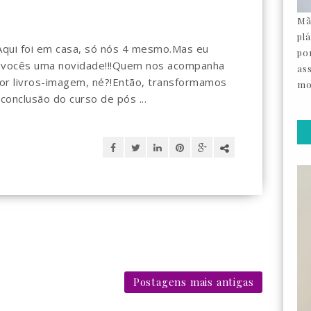
Mã
pl
Aqui foi em casa, só nós 4 mesmo.Mas eu
por
m vocês uma novidade!!!Quem nos acompanha
as
r livros-imagem, né?!Então, transformamos
mo
conclusão do curso de pós ...
Postagens mais antigas