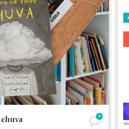
0
 chuva
Uh