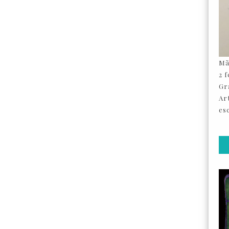
Mã
2 
Gr
Ar
esc