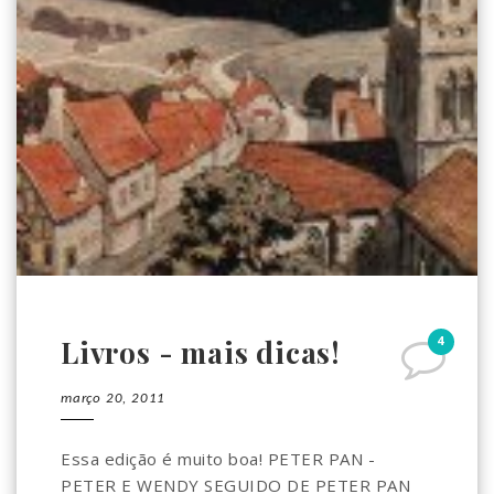
4
Livros - mais dicas!
março 20, 2011
Essa edição é muito boa! PETER PAN -
PETER E WENDY SEGUIDO DE PETER PAN