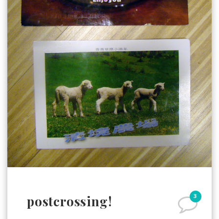
3
postcrossing!