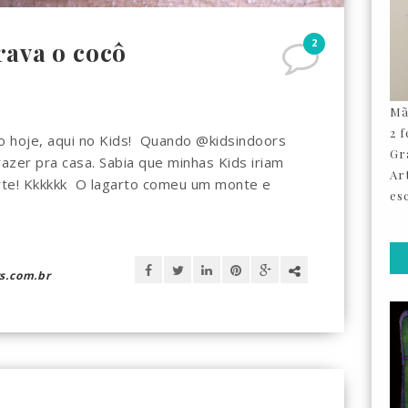
2
rava o cocô
Mã
2 
do hoje, aqui no Kids! Quando @kidsindoors
Gr
azer pra casa. Sabia que minhas Kids iriam
Ar
urte! Kkkkkk O lagarto comeu um monte e
esc
s.com.br