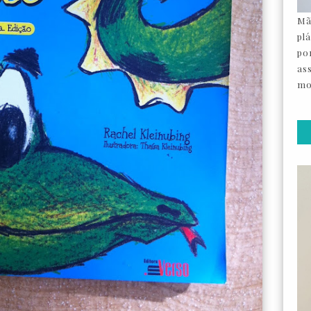
Mã
pl
por
as
mo