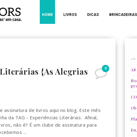
HOME
LIVROS
DICAS
BRINCADEIRAS
->
0
Literárias {As Alegrias
AS
Nos
pr
CO
Ob
assinatura de livros aqui no blog. Este mês
ha da TAG - Experiências Literárias. Afinal,
Pla
vros, não é? É um clube de assinatura para
Eu
ecebemos ...