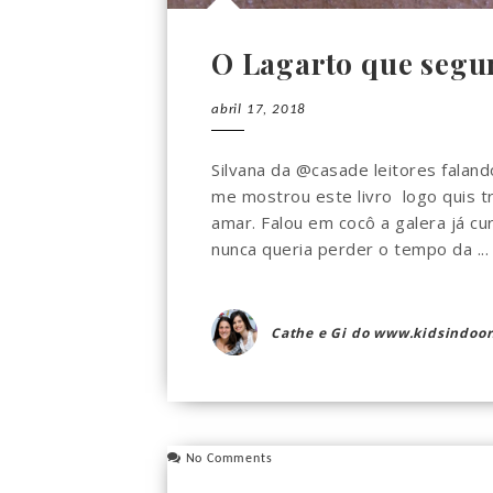
O Lagarto que segu
abril 17, 2018
Silvana da @casade leitores falan
me mostrou este livro logo quis tr
amar. Falou em cocô a galera já c
nunca queria perder o tempo da ...
Cathe e Gi do www.kidsindoor
No Comments