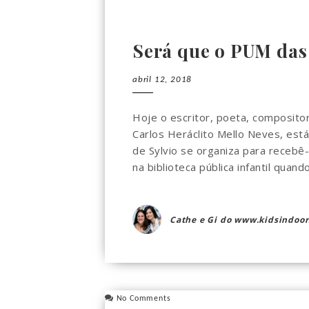
Será que o PUM das
abril 12, 2018
Hoje o escritor, poeta, compositor,
Carlos Heráclito Mello Neves, est
de Sylvio se organiza para recebê-l
na biblioteca pública infantil quando 
Cathe e Gi do www.kidsindoor
No Comments