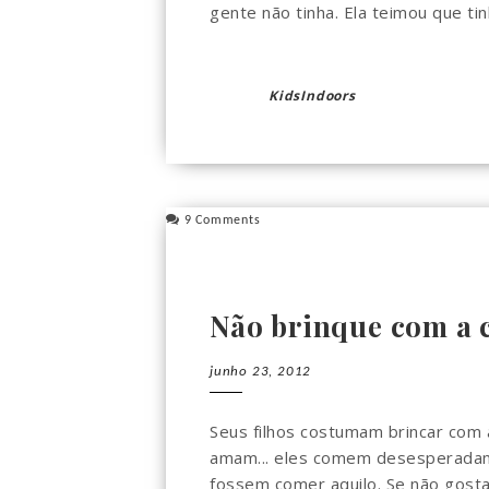
gente não tinha. Ela teimou que tinh
KidsIndoors
9 Comments
Não brinque com a 
junho 23, 2012
Seus filhos costumam brincar com
amam... eles comem desesperadam
fossem comer aquilo. Se não gosta