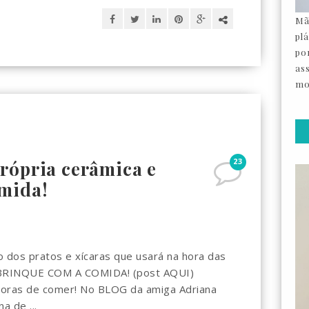
Mã
pl
por
as
mo
23
rópria cerâmica e
mida!
o dos pratos e xícaras que usará na hora das
O BRINQUE COM A COMIDA! (post AQUI)
horas de comer! No BLOG da amiga Adriana
a de ...