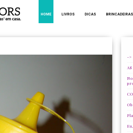
HOME
LIVROS
DICAS
BRINCADEIRAS
->
AS
Nos
pr
CO
Ob
Pla
Eu