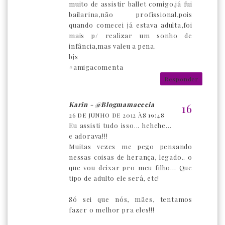
muito de assistir ballet comigo,já fui
bailarina,não profissional,pois
quando comecei já estava adulta,foi
mais p/ realizar um sonho de
infância,mas valeu a pena.
bjs
#amigacomenta
Responder
Karin - @blogmamaeecia
26 DE JUNHO DE 2012 ÀS 19:48
Eu assisti tudo isso... hehehe...
e adorava!!!
Muitas vezes me pego pensando
nessas coisas de herança, legado.. o
que vou deixar pro meu filho... Que
tipo de adulto ele será, etc!
Só sei que nós, mães, tentamos
fazer o melhor pra eles!!!