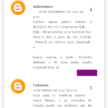
KidsIndoors
18 DE DEZEMBRO DE 2010 ÀS
15:07
Gurias, quem quiser baixar o
MÁGICO DE OZ é tem nesse link:
http://thepiratebay.org/torrent/506
5805/O_MA_A_gico_de_Oz_%28The
_Wizard_of_Oz%29_1939_DualAudi
o
baixei ontem a noite. Perfeito
dublado e tb com audio inglês
original! bjos, gi
Responder
Unknown
25 DE JUNHO DE 2012 ÀS 17:15
toca aqui o/ também amava
esses filmes, e os seriados tb,
viciada mode on, inclusive um dia