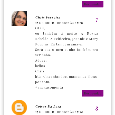
Responder
Chris Ferreira
25 DE JUNHO DE 2012 ÀS 17:28
OI Gi,
eu também vi muito A Noviça
Rebelde, A Feiticeira, Jeannie e Mary
Poppins. Eu também amava.
Será que o meu sonho também era
ser babá?
Adorei.
beijos
Chris
http://inventandocomamamae.blogs
pot.com/
#amigacomenta
Responder
Coisas Da Lara
25 DE JUNHO DE 2012 ÀS 17:30