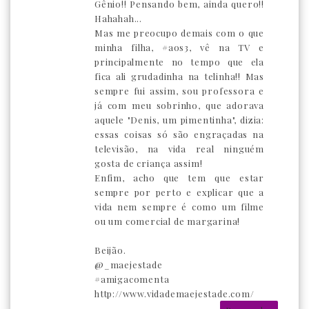
Gênio!! Pensando bem, ainda quero!!
Hahahah...
Mas me preocupo demais com o que
minha filha, #aos3, vê na TV e
principalmente no tempo que ela
fica ali grudadinha na telinha!! Mas
sempre fui assim, sou professora e
já com meu sobrinho, que adorava
aquele "Denis, um pimentinha", dizia:
essas coisas só são engraçadas na
televisão, na vida real ninguém
gosta de criança assim!
Enfim, acho que tem que estar
sempre por perto e explicar que a
vida nem sempre é como um filme
ou um comercial de margarina!
Beijão.
@_maejestade
#amigacomenta
http://www.vidademaejestade.com/