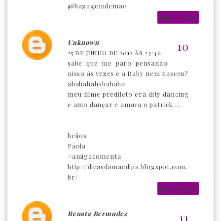
@bagagemdemae
Responder
Unknown
25 DE JUNHO DE 2012 ÀS 23:46
sabe que me paro pensando
nisso às vezes e a Baby nem nasceu?
ahahahahahahaha
meu filme predileto era dity dancing
e amo dançar e amava o patrick ...
beijos
Paola
#amigacomenta
http://dicasdamaedipa.blogspot.com.
br/
Responder
Renata Bermudez