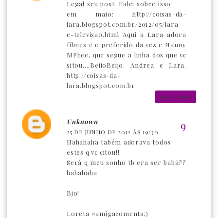
Legal seu post. Falei sobre isso
em maio: http://coisas-da-
lara.blogspot.com.br/2012/05/lara-
e-televisao.html Aqui a Lara adora
filmes e o preferido da vez e Nanny
MPhee, que segue a linha dos que vc
sitou....BeijoBeijo. Andrea e Lara.
http://coisas-da-
lara.blogspot.com.br
Responder
Unknown
25 DE JUNHO DE 2012 ÀS 19:30
Hahahaha tabém adorava todos
estes q vc citou!!
Será q meu sonho tb era ser babá??
hahahaha
Bjo!
Loreta #amigacomenta;)