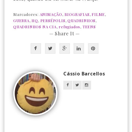
Marcadores:
ANIMAÇÃO
,
BIOGRAFIAS
,
FILME
,
GUERRA
,
HQ
,
PERSÉPOLIS
,
QUADRINHOS
,
QUADRINHOS NA CIA
,
refugiados
,
TEENS
— Share It —
Cássio Barcellos