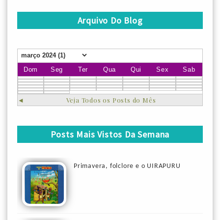
Arquivo Do Blog
Dom
Seg
Ter
Qua
Qui
Sex
Sab
◄
Veja Todos os Posts do Mês
Posts Mais Vistos Da Semana
Primavera, folclore e o UIRAPURU