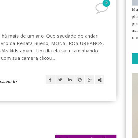
0
Mã
pl
por
as
 há mais de um ano. Que saudade de andar
mo
o livro da Renata Bueno, MONSTROS URBANOS,
!As kids amam! Um dia ela saiu caminhando
 Com sua câmera clicou ...
s.com.br