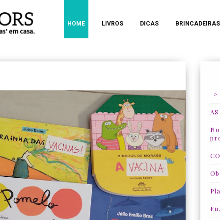
HOME
LIVROS
DICAS
BRINCADEIRAS
->
AS
Nos
pr
CO
Ob
Pla
Eu