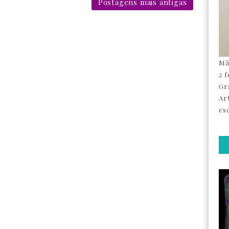
Postagens mais antigas
Mã
2 
Gr
Ar
esc