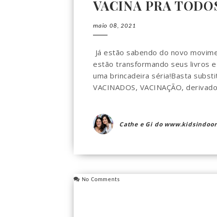
VACINA PRA TODOS
maio 08, 2021
Já estão sabendo do novo moviment
estão transformando seus livros e 
uma brincadeira séria!Basta substi
VACINADOS, VACINAÇÃO, derivados 
Cathe e Gi do www.kidsindoor
No Comments