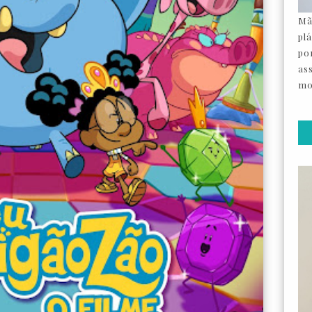
Mã
pl
por
as
mo