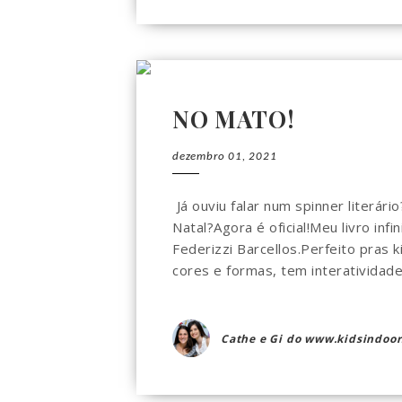
NO MATO!
dezembro 01, 2021
Já ouviu falar num spinner literár
Natal?Agora é oficial!Meu livro inf
Federizzi Barcellos.Perfeito pras
cores e formas, tem interatividade 
Cathe e Gi do www.kidsindoor