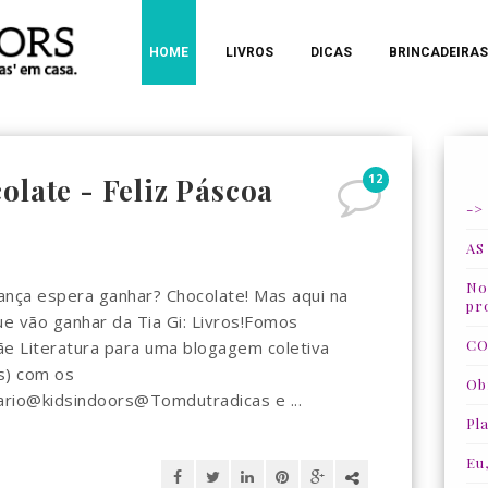
HOME
LIVROS
DICAS
BRINCADEIRAS
12
olate - Feliz Páscoa
->
AS
Nos
ança espera ganhar? Chocolate! Mas aqui na
pr
ue vão ganhar da Tia Gi: Livros!Fomos
CO
ãe Literatura para uma blogagem coletiva
s) com os
Ob
ario@kidsindoors@Tomdutradicas e ...
Pla
Eu