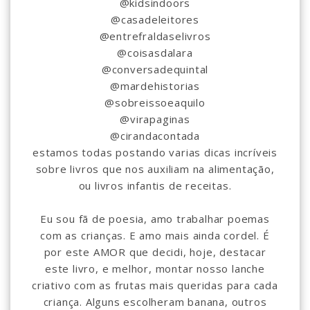
@kidsindoors
@casadeleitores
@entrefraldaselivros
@coisasdalara
@conversadequintal
@mardehistorias
@sobreissoeaquilo
@virapaginas
@cirandacontada
estamos todas postando varias dicas incríveis
sobre livros que nos auxiliam na alimentação,
ou livros infantis de receitas.
Eu sou fã de poesia, amo trabalhar poemas
com as crianças. E amo mais ainda cordel. É
por este AMOR que decidi, hoje, destacar
este livro, e melhor, montar nosso lanche
criativo com as frutas mais queridas para cada
criança. Alguns escolheram banana, outros