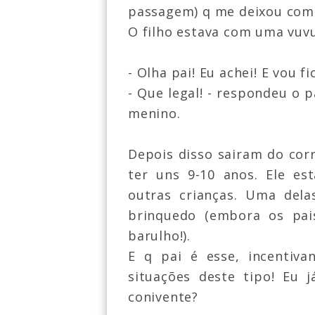
passagem) q me deixou com 
O filho estava com uma vuvu
- Olha pai! Eu achei! E vou f
- Que legal! - respondeu o
menino.
Depois disso sairam do cor
ter uns 9-10 anos. Ele es
outras crianças. Uma dela
brinquedo (embora os pai
barulho!).
E q pai é esse, incentiv
situações deste tipo! Eu 
conivente?