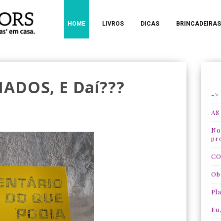
HOME
LIVROS
DICAS
BRINCADEIRAS
ADOS, E Daí???
->
AS
Nos
pr
CO
Ob
Pla
Eu