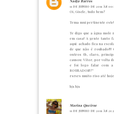
Nadja Barros
11 DE JUNHO DE 2011 ÀS 00
Oi, Gisele, tudo bem?
Tema mui pertinente este
Te digo que a água mole 
em casa! A gente tanto f
aqui: achado fica na esco
de que não é roubado!!!
outros tb, claro, princi
causou: Vítor, por volta 
e foi logo falar com a
ROUBADOS!?"
rsrsrs muito riso até hoj
bjs bjs
Marina Queiroz
11 DE JUNHO DE 2011 ÀS 21: