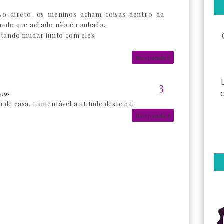
so direto. os meninos acham coisas dentro da
gando que achado não é roubado.
entando mudar junto com eles.
Responder
:56
 de casa. Lamentável a atitude deste pai.
Responder