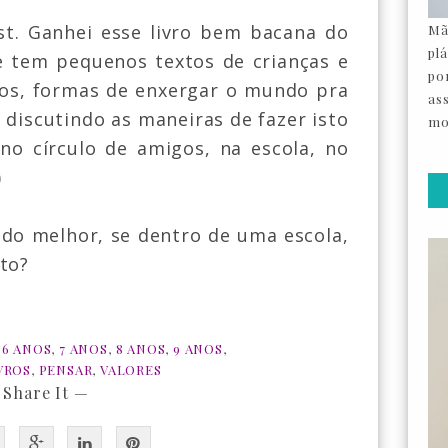
st. Ganhei esse livro bem bacana do
Mã
pl
 tem pequenos textos de crianças e
por
tos, formas de enxergar o mundo pra
as
 discutindo as maneiras de fazer isto
mo
o círculo de amigos, na escola, no
)
o melhor, se dentro de uma escola,
to?
,
6 ANOS
,
7 ANOS
,
8 ANOS
,
9 ANOS
,
VROS
,
PENSAR
,
VALORES
 Share It —