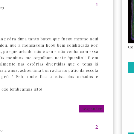
:23
!
na pedra dura tanto bateu que furou mesmo aqui
alou, que a mensagem ficou bem solidificada por
Co
la, porque achado não é seu e não venha com essa
 Os meninos me orgulham neste 'quesito'! E em
palmente nas estórias divertidas que o tema já
dos 4 anos, achou uma borracha no pátio da escola
 pró " Pró, onde fica a caixa dos achados e
e qdo lembramos isto!
Responder
20