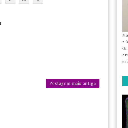
s
Mã
2 
Gr
Ar
esc
Postagem mais antiga