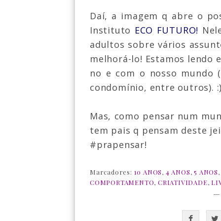
Daí, a imagem q abre o po
Instituto
ECO FUTURO!
Nele
adultos sobre vários assun
melhorá-lo! Estamos lendo e
no e com o nosso mundo (n
condomínio, entre outros). :
Mas, como pensar num mund
tem pais q pensam deste jei
#prapensar!
Marcadores:
10 ANOS
,
4 ANOS
,
5 ANOS
COMPORTAMENTO
,
CRIATIVIDADE
,
LI
—