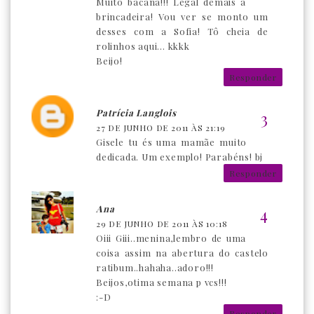
Muito bacana!!! Legal demais a
brincadeira! Vou ver se monto um
desses com a Sofia! Tô cheia de
rolinhos aqui... kkkk
Beijo!
Responder
Patrícia Langlois
27 DE JUNHO DE 2011 ÀS 21:19
Gisele tu és uma mamãe muito
dedicada. Um exemplo! Parabéns! bj
Responder
Ana
29 DE JUNHO DE 2011 ÀS 10:18
Oiii Giii..menina,lembro de uma
coisa assim na abertura do castelo
ratibum..hahaha..adoro!!!
Beijos,otima semana p vcs!!!
:-D
Responder