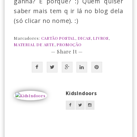
ganha? E porquê? :) Quem quiser
saber mais tem q ir lá no blog dela
(só clicar no nome). :)
Marcadores:
CARTÃO POSTAL
,
DICAS
,
LIVROS
,
MATERIAL DE ARTE
,
PROMOÇÃO
— Share It —
KidsIndoors