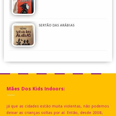
SERTÃO DAS ARÁBIAS
Mães Dos Kids Indoors:
Já que as cidades estão muita violentas, não podemos
deixar as crianças soltas por aí. Então, desde 2008,