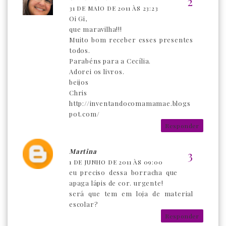
31 DE MAIO DE 2011 ÀS 23:23
Oi Gi,
que maravilha!!!
Muito bom receber esses presentes
todos.
Parabéns para a Cecília.
Adorei os livros.
beijos
Chris
http://inventandocomamamae.blogs
pot.com/
Responder
Martina
1 DE JUNHO DE 2011 ÀS 09:00
eu preciso dessa borracha que
apaga lápis de cor. urgente!
será que tem em loja de material
escolar?
Responder