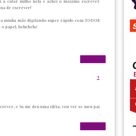
i a catar milho nela e achei o máximo escrever
na de escrever!
r a minha mãe digitando super rápido com TODOS
 o papel, hehehehe
Responder
5
rever, e tu me deu uma idéia, vou ver se meu pai
Responder