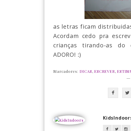
as letras ficam distribuida
Acordam cedo pra escrev
crianças tirando-as do
ADORO! :)
Marcadores:
DICAS
,
ESCREVER
,
ESTIM
—
KidsIndoor