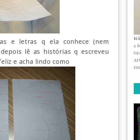
Mã
vras e letras q ela conhece (nem
2 
depois lê as histórias q escreveu
Gr
 feliz e acha lindo como
Ar
esc