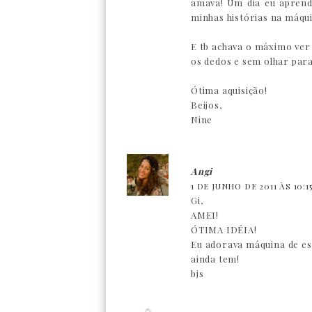
amava! Um dia eu aprend
minhas histórias na máqui
E tb achava o máximo ve
os dedos e sem olhar para
Ótima aquisição!
Beijos,
Nine
Angi
1 DE JUNHO DE 2011 ÀS 10:1
Gi,
AMEI!
ÓTIMA IDÉIA!
Eu adorava máquina de esc
ainda tem!
bjs