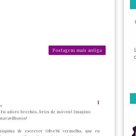
Postagem mais antiga
50
l! Eu adoro brechós, brics de móveis! Imagino
maravilhosos!
quina de escrever Olivetti vermelha, que eu