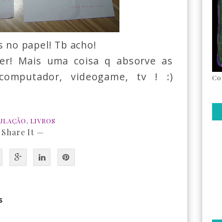
s no papel! Tb acho!
er! Mais uma coisa q absorve as
 computador, videogame, tv ! :)
Co
ULAÇÃO
,
LIVROS
 Share It —
s