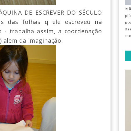
Mã
ÁQUINA DE ESCREVER DO SÉCULO
pl
tes das folhas q ele escreveu na
por
as
 - trabalha assim, a coordenação
mo
) alem da imaginação!