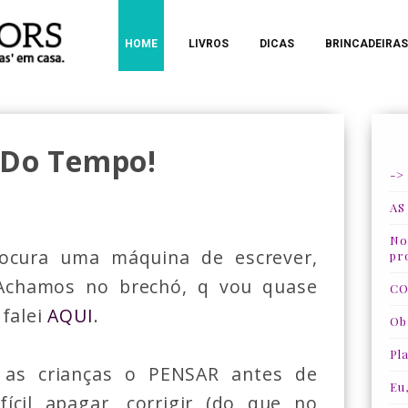
HOME
LIVROS
DICAS
BRINCADEIRAS
 Do Tempo!
->
AS
Nos
ocura uma máquina de escrever,
pr
 Achamos no brechó, q vou quase
CO
 falei
AQUI
.
Ob
Pla
 as crianças o PENSAR antes de
Eu
fícil apagar, corrigir (do que no