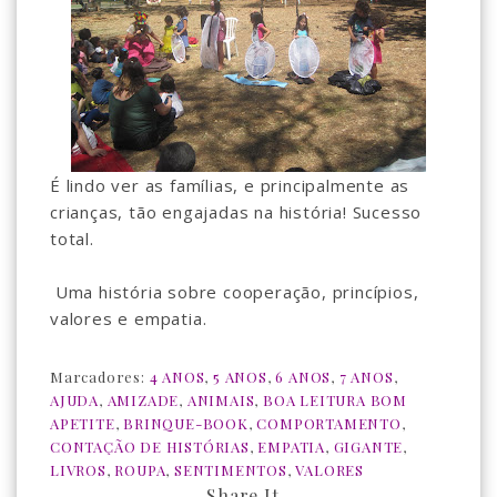
É lindo ver as famílias, e principalmente as
crianças, tão engajadas na história! Sucesso
total.
Uma história sobre cooperação, princípios,
valores e empatia.
Marcadores:
4 ANOS
,
5 ANOS
,
6 ANOS
,
7 ANOS
,
AJUDA
,
AMIZADE
,
ANIMAIS
,
BOA LEITURA BOM
APETITE
,
BRINQUE-BOOK
,
COMPORTAMENTO
,
CONTAÇÃO DE HISTÓRIAS
,
EMPATIA
,
GIGANTE
,
LIVROS
,
ROUPA
,
SENTIMENTOS
,
VALORES
— Share It —