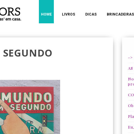
HOME
LIVROS
DICAS
BRINCADEIRAS
 SEGUNDO
->
AS
Nos
pr
CO
Ob
Pla
Eu