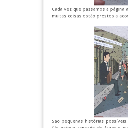
Cada vez que passamos a página a
muitas coisas estão prestes a aco
São pequenas histórias possívei
Ele estava cansado de fazer o qu