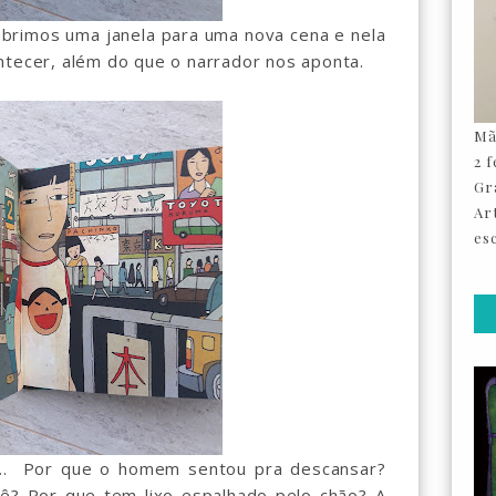
brimos uma janela para uma nova cena e nela
ntecer, além do que o narrador nos aponta.
Mã
2 
Gr
Ar
esc
s... Por que o homem sentou pra descansar?
ê? Por que tem lixo espalhado pelo chão? A