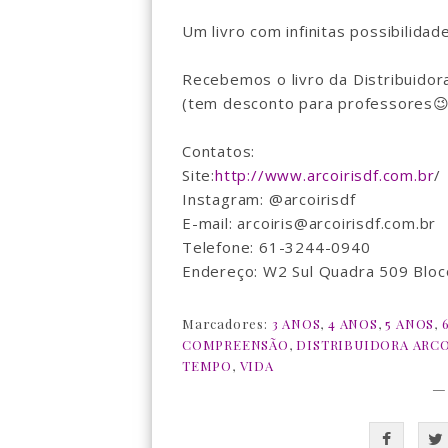
Um livro com infinitas possibilidade
Recebemos o livro da Distribuidora 
(tem desconto para professores😉
Contatos:
Site:
http://www.arcoirisdf.com.br
/
Instagram: @arcoirisdf
E-mail: arcoiris@arcoirisdf.com.br
Telefone: 61-3244-0940
Endereço: W2 Sul Quadra 509 Bloco
Marcadores:
3 ANOS
,
4 ANOS
,
5 ANOS
,
COMPREENSÃO
,
DISTRIBUIDORA ARCO
TEMPO
,
VIDA
—