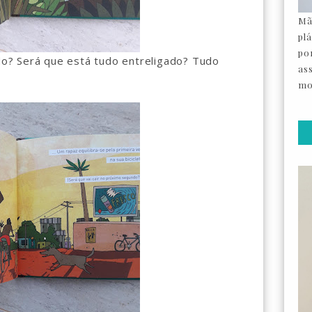
Mã
pl
por
? Será que está tudo entreligado? Tudo
as
mo