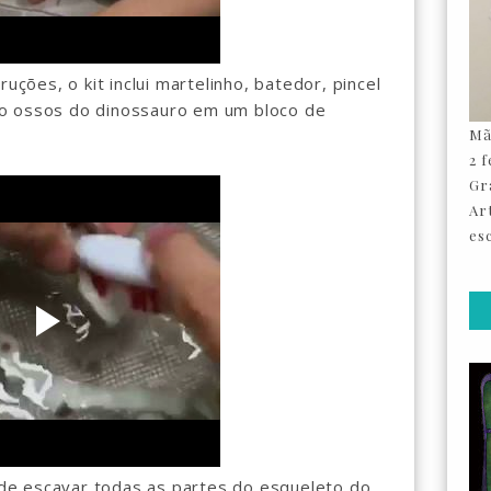
ruções, o kit inclui martelinho, batedor, pincel
o ossos do dinossauro em um bloco de
Mã
2 
Gr
Ar
esc
e escavar todas as partes do esqueleto do