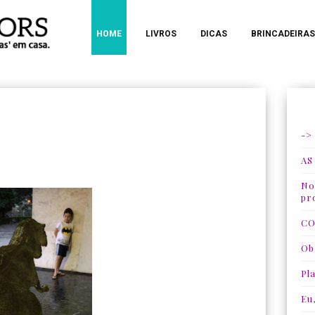
HOME
LIVROS
DICAS
BRINCADEIRAS
->
AS
Nos
pr
CO
Ob
Pla
Eu