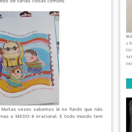
do de varias coisas comuns.
Mã
2 
Gr
Ar
esc
 Muitas vezes sabemos lá no fundo que não
mas o MEDO é irracional. E todo mundo tem