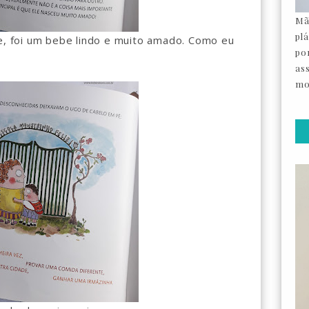
Mã
pl
e, foi um bebe lindo e muito amado. Como eu
por
as
mo