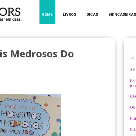
HOME
LIVROS
DICAS
BRINCADEIRAS
is Medrosos Do
->
AS
Nos
pr
CO
Ob
Pla
Eu