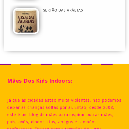
SERTÃO DAS ARÁBIAS
Mães Dos Kids Indoors:
Já que as cidades estão muita violentas, não podemos
deixar as crianças soltas por aí. Então, desde 2008,
este é um blog de mães para inspirar outras mães,
pais, avós, dindos, tios, amigos e também
professores. Espaço com sugestões de livros,