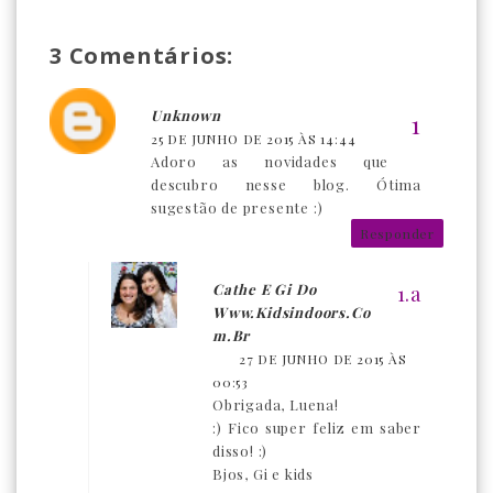
3 Comentários:
Unknown
25 DE JUNHO DE 2015 ÀS 14:44
Adoro as novidades que
descubro nesse blog. Ótima
sugestão de presente :)
Responder
Cathe E Gi Do
Www.kidsindoors.co
M.br
27 DE JUNHO DE 2015 ÀS
00:53
Obrigada, Luena!
:) Fico super feliz em saber
disso! :)
Bjos, Gi e kids