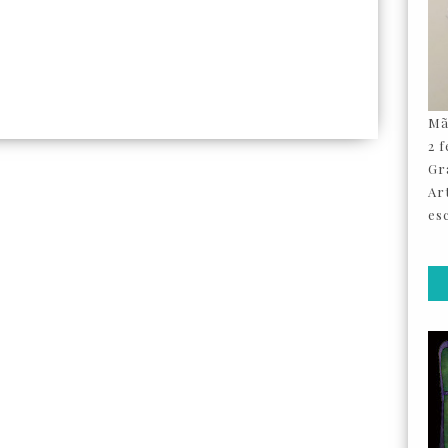
Mã
2 
Gr
Ar
esc