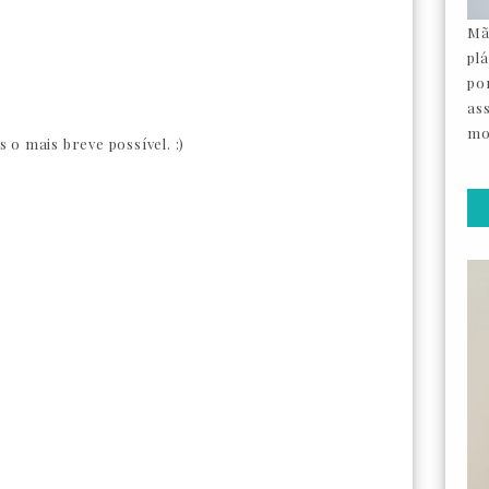
Mã
pl
por
as
mo
o mais breve possível. :)