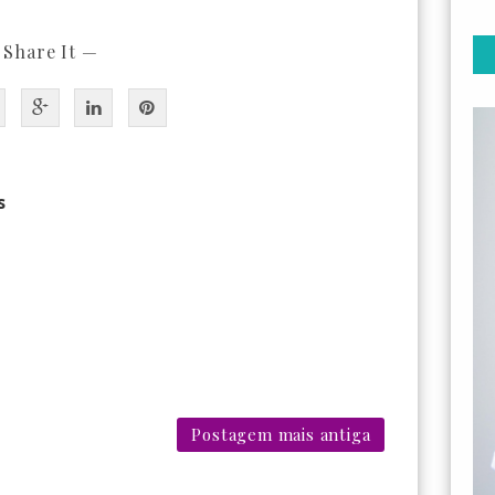
 Share It —
s
Postagem mais antiga