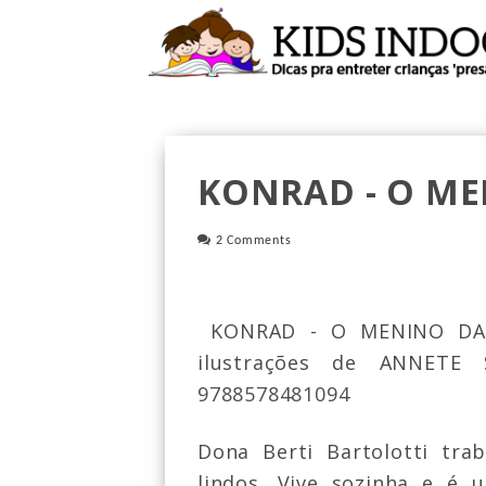
KONRAD - O ME
2 Comments
KONRAD - O MENINO D
ilustrações de ANNETE 
9788578481094
Dona Berti Bartolotti t
rab
lindos. Vive sozinha e é
u