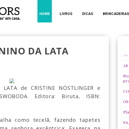
HOME
LIVROS
DICAS
BRINCADEIRAS
NINO DA LATA
->
AS
Nos
pr
A LATA de
CRISTINE NÖSTLINGER e
CO
SWOBODA. Editora: Biruta, ISBN:
Ob
Pla
alha como tecelã, fazendo tapetes
Eu
ma senhora excêntrica: Exagera na