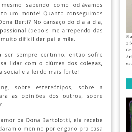
s, mesmo sabendo como odiávamos
pito um monte! Quanto conseguimos
Dona Berti? No cansaço do dia a dia,
 passional (depois me arrependo das
Mã
 muito difícil der pai e mãe.
2 
Gr
 ser sempre certinho, então sofre
Ar
isa lidar com o ciúmes dos colegas,
esc
 social e a lei do mais forte!
ing, sobre estereótipos, sobre a
ra as opiniões dos outros, sobre
r.
 amor da Dona Bartolotti, ela recebe
daram o menino por engano pra casa