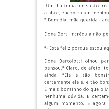
Um dia toma um susto: rec
a abre, encontra um menino
"-Bom dia, mãe querida - a
Dona Berti incrédula não p
"- Está feliz porque estou 
Dona Bartolotti olhou par
pensou." Claro, de afeto, 
ainda: "Ele é tão bonz
certamente ele é, e tão bo
E mais bonzinho do que o Mi
nenhuma dúvida. E certa
algum momento. E agora e