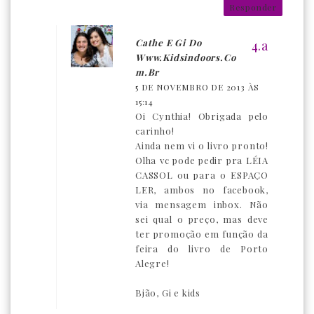
Responder
Cathe E Gi Do
Www.kidsindoors.co
M.br
5 DE NOVEMBRO DE 2013 ÀS
15:14
Oi Cynthia! Obrigada pelo
carinho!
Ainda nem vi o livro pronto!
Olha vc pode pedir pra LÉIA
CASSOL ou para o ESPAÇO
LER, ambos no facebook,
via mensagem inbox. Não
sei qual o preço, mas deve
ter promoção em função da
feira do livro de Porto
Alegre!
Bjão, Gi e kids