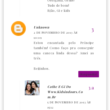
Obrigada, Genis!
Tudo de bom!
Bjão, Gi e kids
Unknown
2 DE NOVEMBRO DE 2013 ÀS
10:09
Estou encantada pelo Príncipe
também! Como faço pra conseguir
uma caneca linda dessa? Amei as
três.
Beijinhos.
Responder
Cathe E Gi Do
Www.kidsindoors.co
M.br
5 DE NOVEMBRO DE 2013 ÀS
15:12