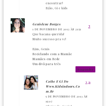
encontrar!
Bjão, Gi e kids
Genislene Borges
1 DE NOVEMBRO DE 2013 ÀS 21:51
Que bacana querida!
Muito sucesso pra vc!
Bjus, Genis
Reciclando com a Mamãe
Mamães em Rede
Um divã para três
Responder
Cathe E Gi Do
Www.kidsindoors.co
M.br
5 DE NOVEMBRO DE 2013 ÀS
15:07