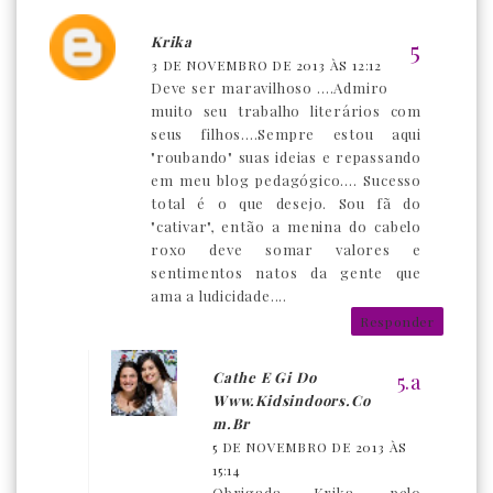
Krika
3 DE NOVEMBRO DE 2013 ÀS 12:12
Deve ser maravilhoso ....Admiro
muito seu trabalho literários com
seus filhos....Sempre estou aqui
"roubando" suas ideias e repassando
em meu blog pedagógico.... Sucesso
total é o que desejo. Sou fã do
"cativar", então a menina do cabelo
roxo deve somar valores e
sentimentos natos da gente que
ama a ludicidade....
Responder
Cathe E Gi Do
Www.kidsindoors.co
M.br
5 DE NOVEMBRO DE 2013 ÀS
15:14
Obrigada Krika, pelo