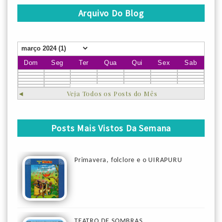
Arquivo Do Blog
Dom
Seg
Ter
Qua
Qui
Sex
Sab
◄
Veja Todos os Posts do Mês
Posts Mais Vistos Da Semana
Primavera, folclore e o UIRAPURU
TEATRO DE SOMBRAS