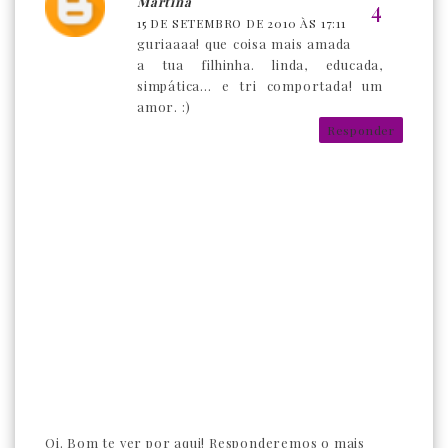
Martina
15 DE SETEMBRO DE 2010 ÀS 17:11
guriaaaa! que coisa mais amada
a tua filhinha. linda, educada,
simpática... e tri comportada! um
amor. :)
Responder
Oi. Bom te ver por aqui! Responderemos o mais