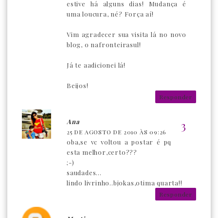
estive há alguns dias! Mudança é
uma loucura, né? Força aí!
Vim agradecer sua visita lá no novo
blog, o nafronteirasul!
Já te aadicionei lá!
Beijos!
Responder
Ana
25 DE AGOSTO DE 2010 ÀS 09:26
oba,se vc voltou a postar é pq
esta melhor,certo???
;-)
saudades...
lindo livrinho..bjokas,otima quarta!!
Responder