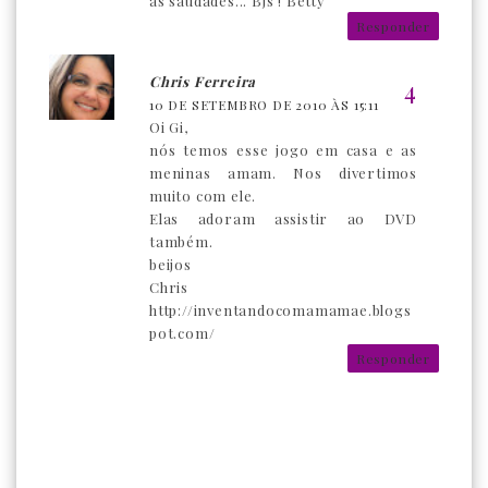
as saudades... Bjs ! Betty
Responder
Chris Ferreira
10 DE SETEMBRO DE 2010 ÀS 15:11
Oi Gi,
nós temos esse jogo em casa e as
meninas amam. Nos divertimos
muito com ele.
Elas adoram assistir ao DVD
também.
beijos
Chris
http://inventandocomamamae.blogs
pot.com/
Responder