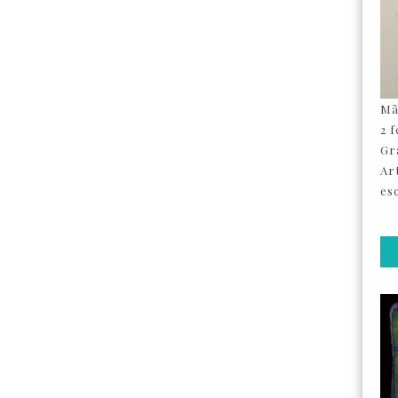
Mã
2 
Gr
Ar
esc