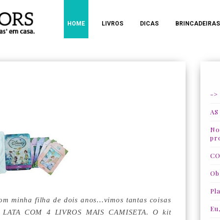
HOME
LIVROS
DICAS
BRINCADEIRAS
->
AS
Nos
pr
CO
Ob
Pla
om minha filha de dois anos...vimos tantas coisas
Eu
A, LATA COM 4 LIVROS MAIS CAMISETA. O kit