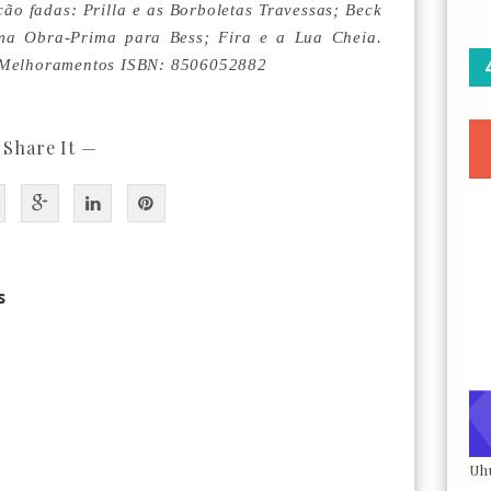
ção fadas: Prilla e as Borboletas Travessas; Beck
a Obra-Prima para Bess; Fira e a Lua Cheia.
: Melhoramentos ISBN: 8506052882
 Share It —
s
Uh