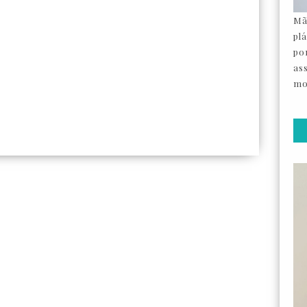
Mã
pl
por
as
mo