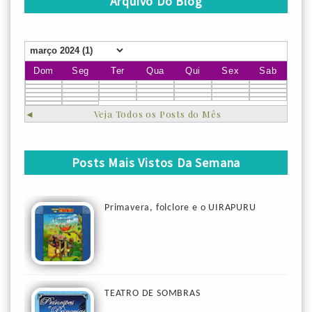
Arquivo Do Blog
Dom
Seg
Ter
Qua
Qui
Sex
Sab
◄
Veja Todos os Posts do Mês
Posts Mais Vistos Da Semana
Primavera, folclore e o UIRAPURU
TEATRO DE SOMBRAS