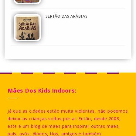
SERTÃO DAS ARÁBIAS
Mães Dos Kids Indoors:
Já que as cidades estão muita violentas, não podemos
deixar as crianças soltas por aí. Então, desde 2008,
este é um blog de mães para inspirar outras mães,
pais, avós, dindos, tios, amigos e também