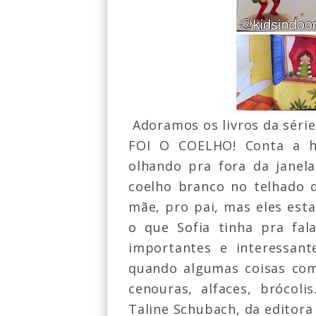
Adoramos os livros da série
FOI O COELHO! Conta a hi
olhando pra fora da janel
coelho branco no telhado d
mãe, pro pai, mas eles est
o que Sofia tinha pra fal
importantes e interessan
quando algumas coisas co
cenouras, alfaces, brócolis.
Taline Schubach, da editora 