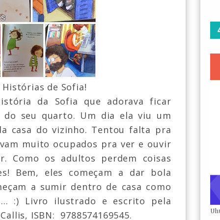
 Histórias de Sofia!
stória da Sofia que adorava ficar
a do seu quarto. Um dia ela viu um
a casa do vizinho. Tentou falta pra
avam muito ocupados pra ver e ouvir
ar. Como os adultos perdem coisas
tes! Bem, eles começam a dar bola
meçam a sumir dentro de casa como
... :) Livro ilustrado e escrito pela
Uh
Callis
, ISBN: 9788574169545.