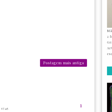
Mã
2 
Gr
Ar
esc
Postagem mais antiga
17:45