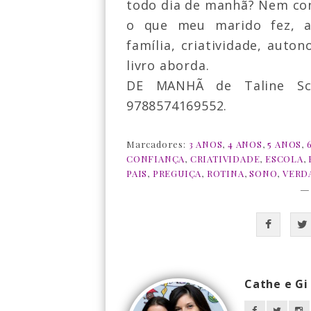
todo dia de manhã? Nem con
o que meu marido fez, at
família, criatividade, aut
livro aborda.
DE MANHÃ de
Taline S
9788574169552.
Marcadores:
3 ANOS
,
4 ANOS
,
5 ANOS
,
CONFIANÇA
,
CRIATIVIDADE
,
ESCOLA
,
PAIS
,
PREGUIÇA
,
ROTINA
,
SONO
,
VERD
—
Cathe e Gi