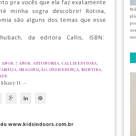
to pra vocês que ela faz exatamente
Mã
é minha sogra descobrir! Rotina,
pl
onomia são alguns dos temas que esse
por
as
chubach, da editora Callis
, ISBN:
mo
6 ANOS
,
7 ANOS
,
AUTONOMIA
,
CALLIS EDITORA
,
FAMÍLIA
,
IMAGINAÇÃO
,
INDIFERENÇA
,
MENTIRA
,
ADE
 Share It —
 do www.kidsindoors.com.br