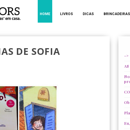
HOME
LIVROS
DICAS
BRINCADEIRAS
IAS DE SOFIA
->
AS
Nos
pr
CO
Ob
Pla
Eu