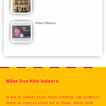
Polvo Pólvora
Mães Dos Kids Indoors:
Já que as cidades estão muita violentas, não podemos
deixar as crianças soltas por aí. Então, desde 2008,