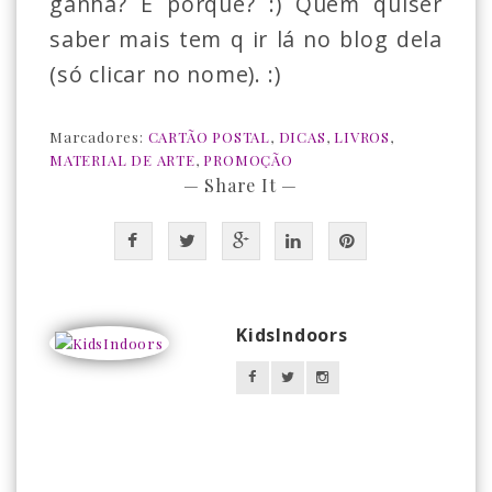
ganha? E porquê? :) Quem quiser
saber mais tem q ir lá no blog dela
(só clicar no nome). :)
Marcadores:
CARTÃO POSTAL
,
DICAS
,
LIVROS
,
MATERIAL DE ARTE
,
PROMOÇÃO
— Share It —
KidsIndoors