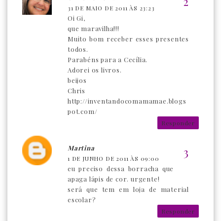
31 DE MAIO DE 2011 ÀS 23:23
Oi Gi,
que maravilha!!!
Muito bom receber esses presentes
todos.
Parabéns para a Cecília.
Adorei os livros.
beijos
Chris
http://inventandocomamamae.blogs
pot.com/
Responder
Martina
1 DE JUNHO DE 2011 ÀS 09:00
eu preciso dessa borracha que
apaga lápis de cor. urgente!
será que tem em loja de material
escolar?
Responder