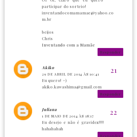
participar do sorteio!
inventandocomamamae@yahoo.co
m.br
beijos
Chris
Inventando com a Mamãe
Responder
Akiko
29 DE ABRIL DE 2014 ÀS 10:41
Eu quero! =)
akiko.kawashima@gmail.com
Responder
Juliana
1 DE MAIO DE 2014 ÀS 18:17
Eu desejo e não é gravidez!!!!
hahahahah
Responder