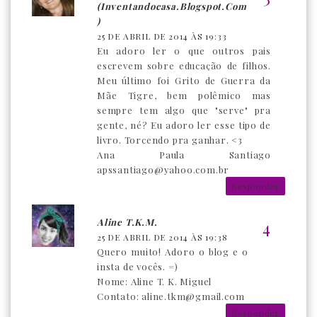
(inventandocasa.blogspot.com
)
25 DE ABRIL DE 2014 ÀS 19:33
Eu adoro ler o que outros pais
escrevem sobre educação de filhos.
Meu último foi Grito de Guerra da
Mãe Tigre, bem polêmico mas
sempre tem algo que "serve" pra
gente, né? Eu adoro ler esse tipo de
livro. Torcendo pra ganhar. <3
Ana Paula Santiago
apssantiago@yahoo.com.br
Responder
Aline T.K.M.
25 DE ABRIL DE 2014 ÀS 19:38
Quero muito! Adoro o blog e o
insta de vocês. =)
Nome: Aline T. K. Miguel
Contato: aline.tkm@gmail.com
Responder