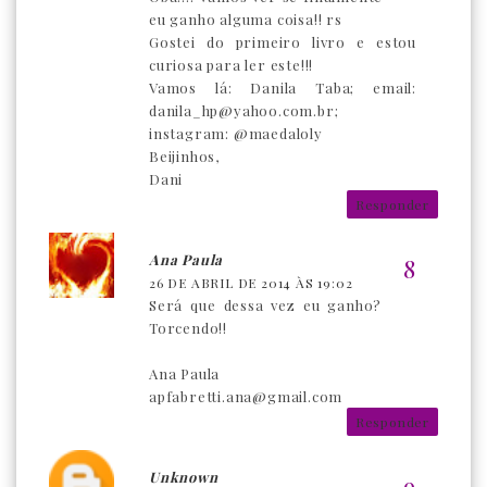
eu ganho alguma coisa!! rs
Gostei do primeiro livro e estou
curiosa para ler este!!!
Vamos lá: Danila Taba; email:
danila_hp@yahoo.com.br;
instagram: @maedaloly
Beijinhos,
Dani
Responder
Ana Paula
26 DE ABRIL DE 2014 ÀS 19:02
Será que dessa vez eu ganho?
Torcendo!!
Ana Paula
apfabretti.ana@gmail.com
Responder
Unknown