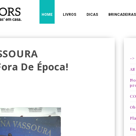
HOME
LIVROS
DICAS
BRINCADEIRAS
SSOURA
->
ora De Época!
AS
Nos
pr
CO
Ob
Pla
Eu