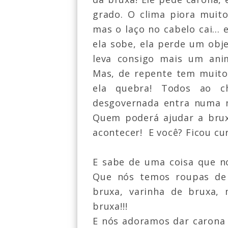
grado. O clima piora muito
mas o laço no cabelo cai... 
ela sobe, ela perde um ob
le
va co
nsigo mais um a
ni
Mas
, de repen
t
e tem muit
o
el
a quebra! Todos ao c
desgovernada entra numa 
Quem poderá ajudar a brux
acontecer! E voc
ê? Ficou cu
E sabe de uma coisa que n
Que nós temos roupas de 
bruxa, varinha de bruxa
bruxa!!!
E nós adoramos dar carona