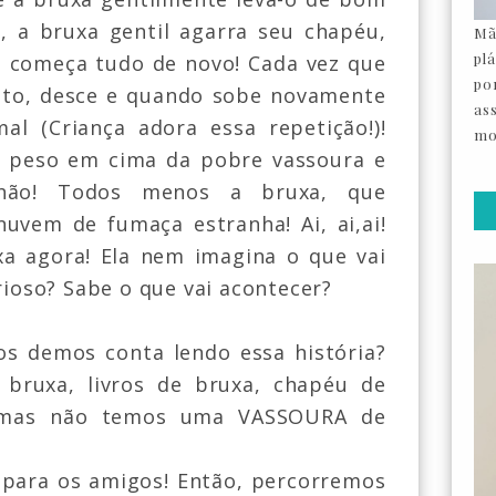
, a bruxa gentil agarra se
u chapéu,
Mã
pl
e
começa tudo de novo! Cada vez que
por
jeto, desce e quando sobe novamente
as
mal
(Criança adora essa repeti
ção!)!
mo
 peso em cima da pobre vassoura e
hão! Todos me
nos a bruxa, que
nuvem de fu
maça
estranha! Ai, ai
,ai!
a agora! Ela
nem imagina o que vai
rioso
? Sabe o que vai acontecer?
os demos conta lendo essa história?
bruxa, livros de bruxa, chapéu de
, mas não temos uma VASSOURA de
 para os amigos! Então, percorremos