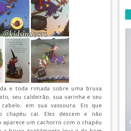
ida e toda rimada
sobre uma bruxa
to, seu caldeirão, sua varinha
e
seu
abelo, em sua vassoura. Eis que
o c
hapéu
cai. Eles descem e não
 aparece um ca
chor
ro com o chapéu
e a bruxa gentilmente leva-o de bom