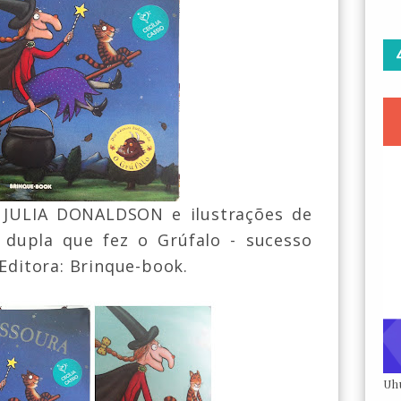
JULIA DONALDSON e ilustrações de
dupla que fez o Grúfalo - sucesso
Editora: Bri
n
que-book.
Uh