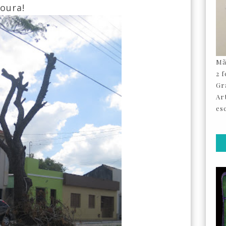
soura!
Mã
2 
Gr
Ar
esc