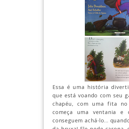
Essa é uma história
divert
que está voando com seu ga
cha
péu,
com uma fita no c
começa uma ventania e
conseguem ach
á-lo...
quando
da bru
xa! Ele pede car
ona,