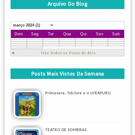
Arquivo Do Blog
Dom
Seg
Ter
Qua
Qui
Sex
Sab
◄
Veja Todos os Posts do Mês
Posts Mais Vistos Da Semana
Primavera, folclore e o UIRAPURU
TEATRO DE SOMBRAS