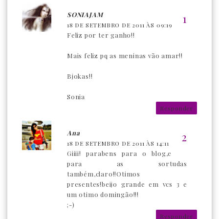
SONIAJAM
18 DE SETEMBRO DE 2011 ÀS 09:19
Feliz por ter ganho!!
Mais feliz pq as meninas vão amar!!
Bjokas!!
Sonia
Responder
Ana
18 DE SETEMBRO DE 2011 ÀS 14:11
Giiii! parabens para o blog,e
para as sortudas
também,claro!!Otimos
presentes!beijo grande em vcs 3 e
um otimo domingão!!!
;-)
Responder