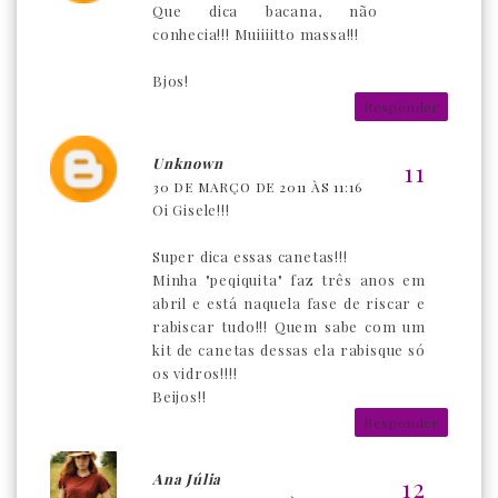
Que dica bacana, não
conhecia!!! Muiiiitto massa!!!
Bjos!
Responder
Unknown
30 DE MARÇO DE 2011 ÀS 11:16
Oi Gisele!!!
Super dica essas canetas!!!
Minha "peqiquita" faz três anos em
abril e está naquela fase de riscar e
rabiscar tudo!!! Quem sabe com um
kit de canetas dessas ela rabisque só
os vidros!!!!
Beijos!!
Responder
Ana Júlia