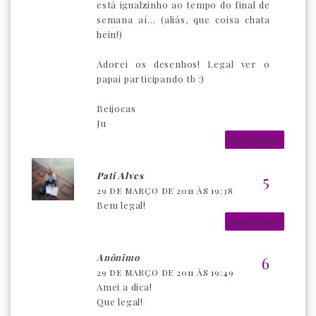
está igualzinho ao tempo do final de
semana aí... (aliás, que coisa chata
hein!)
Adorei os desenhos! Legal ver o
papai participando tb :)
Beijocas
Ju
Responder
Pati Alves
29 DE MARÇO DE 2011 ÀS 19:38
Bem legal!
Responder
Anônimo
29 DE MARÇO DE 2011 ÀS 19:49
Amei a dica!
Que legal!