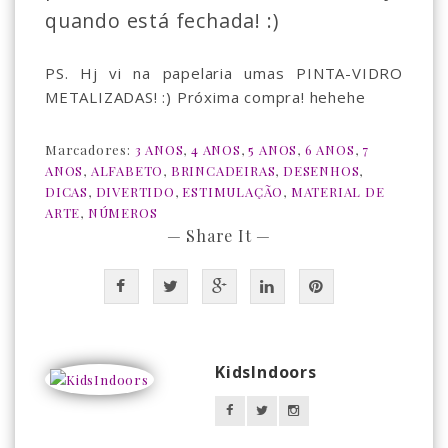
quando está fechada! :)
PS. Hj vi na papelaria umas PINTA-VIDRO
METALIZADAS! :) Próxima compra! hehehe
Marcadores:
3 ANOS
,
4 ANOS
,
5 ANOS
,
6 ANOS
,
7
ANOS
,
ALFABETO
,
BRINCADEIRAS
,
DESENHOS
,
DICAS
,
DIVERTIDO
,
ESTIMULAÇÃO
,
MATERIAL DE
ARTE
,
NÚMEROS
— Share It —
KidsIndoors