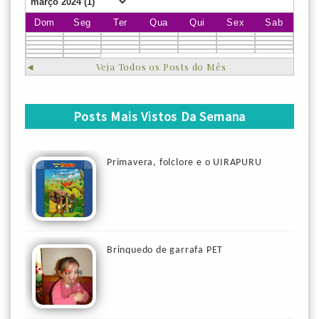
Dom
Seg
Ter
Qua
Qui
Sex
Sab
◄
Veja Todos os Posts do Mês
Posts Mais Vistos Da Semana
Primavera, folclore e o UIRAPURU
Brinquedo de garrafa PET