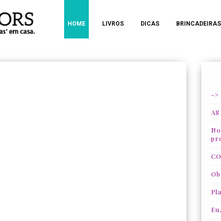
HOME
LIVROS
DICAS
BRINCADEIRAS
->
AS
Nos
pr
CO
Ob
Pla
Eu