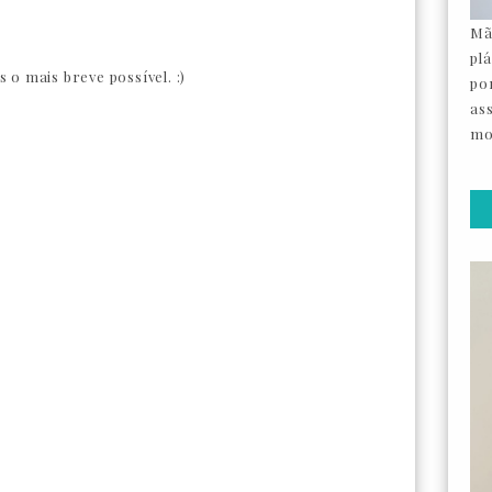
Mã
pl
o mais breve possível. :)
por
as
mo