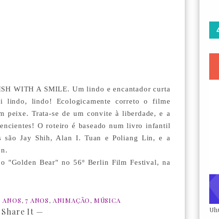
 FISH WITH A SMILE. Um lindo e encantador curta
 lindo, lindo! Ecologicamente correto o filme
peixe. Trata-se de um convite à liberdade, e a
ncientes! O roteiro é baseado num livro infantil
s são Jay Shih, Alan I. Tuan e Poliang Lin, e a
en.
 o "Golden Bear" no 56º Berlin Film Festival, na
6 ANOS
,
7 ANOS
,
ANIMAÇÃO
,
MÚSICA
Uh
 Share It —