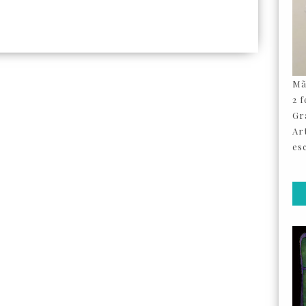
Mã
2 
Gr
Ar
esc