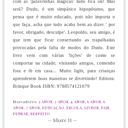
com as 'palavrinhas mágicas' tudo fica ok! Mas
será?
Dudu, é um simpático hipopótamo, que
pensa que é muito educado, pois não importa o
que faça, acha que tudo acaba bem ao dizer ' por
favor, obrigado, desculpe'. Leopoldo, seu amigo, é
que tem que ficar consertando as trapalhadas
provocadas pela falta de modos do Dudu.
Este
livro vem com várias 'lições' de como se
comportar na cidade, visitando amigos, comendo
fora e tb em casa... Muito light, para crianças
aprenderem boas maneiras se divertindo! Editora:
Brinque Book ISBN: 978857412107
9
Marcadores:
2 ANOS
,
3 ANOS
,
4 ANOS
,
5 ANOS
,
6
ANOS
,
7 ANOS
,
EDUCAÇÃO
,
ESCOLA
,
LIVROS
,
PAIS
,
PENSAR
,
RESPEITO
— Share It —