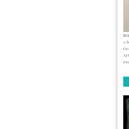
Mã
2 
Gr
Ar
esc