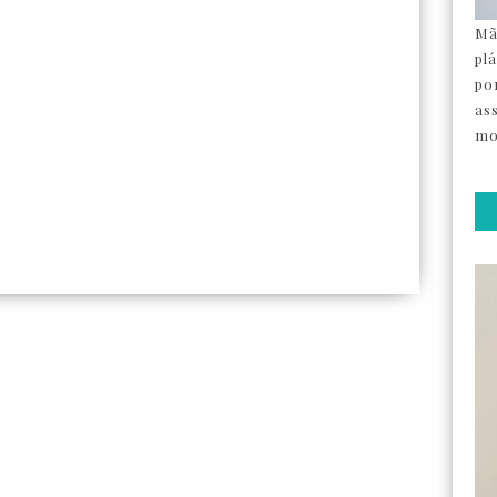
Mã
pl
por
as
mo