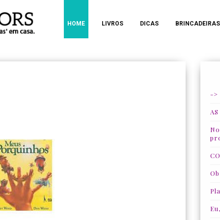
HOME
LIVROS
DICAS
BRINCADEIRAS
->
AS
Nos
pr
CO
Ob
Pla
Eu