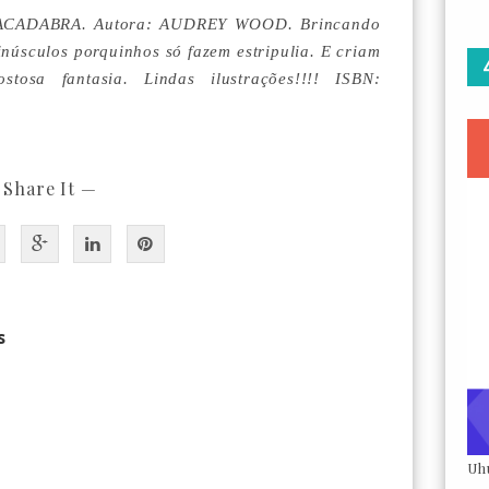
CADABRA. Autora: AUDREY WOOD. Brincando
núsculos porquinhos só fazem estripulia. E criam
sa fantasia. Lindas ilustrações!!!! ISBN:
 Share It —
s
Uh