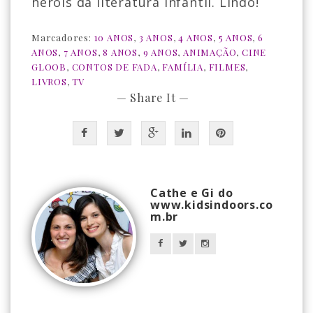
heróis da literatura infantil. Lindo!
Marcadores:
10 ANOS
,
3 ANOS
,
4 ANOS
,
5 ANOS
,
6
ANOS
,
7 ANOS
,
8 ANOS
,
9 ANOS
,
ANIMAÇÃO
,
CINE
GLOOB
,
CONTOS DE FADA
,
FAMÍLIA
,
FILMES
,
LIVROS
,
TV
— Share It —
Cathe e Gi do
www.kidsindoors.co
m.br