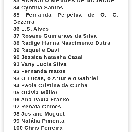
83 HANNALU MENDES DE NADRADE
84 Cynthia Santos
85 Fernanda Perpétua de O. G.
Bezerra
86 L.S. Alves
87 Rosane Guimarães da Silva
88 Radige Hanna Nascimento Dutra
89 Raquel e Davi
90 Jéssica Natasha Cazal
91 Vany Lucia Silva
92 Fernanda matos
93 O Lucas, o Artur e o Gabriel
94 Paola Cristina da Cunha
95 Otávia Müller
96 Ana Paula Franke
97 Renata Gomes
98 Josiane Muguet
99 Natália Pimenta
100 Chris Ferreira