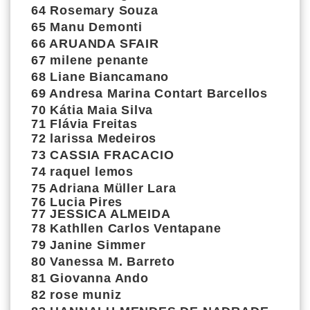
64
Rosemary Souza
65
Manu Demonti
66
ARUANDA SFAIR
67
milene penante
68
Liane Biancamano
69
Andresa Marina Contart Barcellos
70
Kátia Maia Silva
71
Flávia Freitas
72
larissa Medeiros
73
CASSIA FRACACIO
74
raquel lemos
75
Adriana Müller Lara
76
Lucia Pires
77
JESSICA ALMEIDA
78
Kathllen Carlos Ventapane
79
Janine Simmer
80
Vanessa M. Barreto
81 Giovanna Ando
82 rose muniz