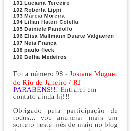
101 Luciana Terceiro
102 Roberta Lippi
103
Márcia Moreira
104
Lilian Hatori Colella
105
Dainiele Pandolfo
106
Elisa Mallmann Duarte Valgaeren
107
Neia França
108
paulo fleck
109
Betha Medeiros
Foi a número 98 -
J
osiane Muguet
do Rio de Janeiro / RJ
PARABÉNS!!!
Entrarei em
contato ainda hj!!!
Obrigado pela participação de
todos... vou anunciar mais um
sorteio neste mês de maio no blog