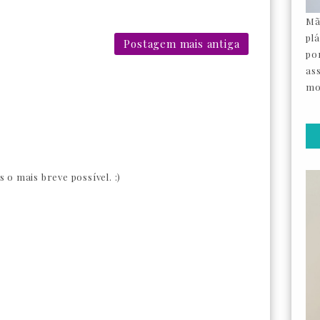
Mã
pl
Postagem mais antiga
por
as
mo
o mais breve possível. :)