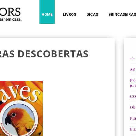
HOME
LIVROS
DICAS
BRINCADEIRAS
IRAS DESCOBERTAS
->
AS
Nos
pr
CO
Ob
Pla
Eu