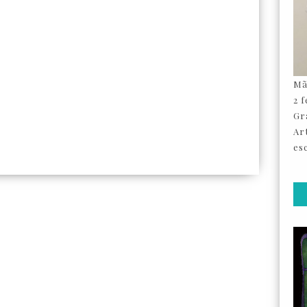
Mã
2 
Gr
Ar
esc