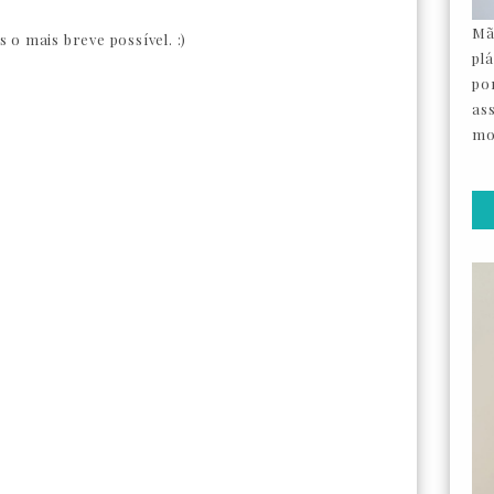
Mã
o mais breve possível. :)
pl
por
as
mo