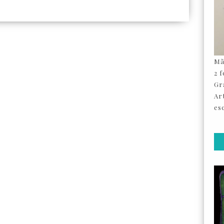
Mã
2 
Gr
Ar
esc