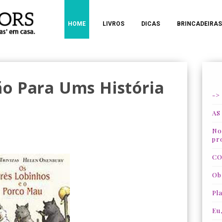
HOME
LIVROS
DICAS
BRINCADEIRAS
o Para Ums História
->
AS
Nos
pr
CO
Ob
Pla
Eu