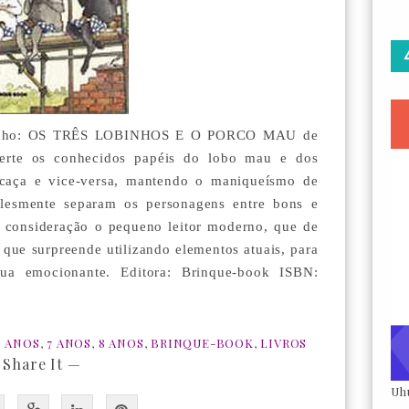
 junho: OS TRÊS LOBINHOS E O PORCO MAU de
rte os conhecidos papéis do lobo mau e dos
 caça e vice-versa, mantendo o maniqueísmo de
mplesmente separam os personagens entre bons e
 consideração o pequeno leitor moderno, que de
 que surpreende utilizando elementos atuais, para
nua emocionante. Editora: Brinque-book ISBN:
6 ANOS
,
7 ANOS
,
8 ANOS
,
BRINQUE-BOOK
,
LIVROS
 Share It —
Uh