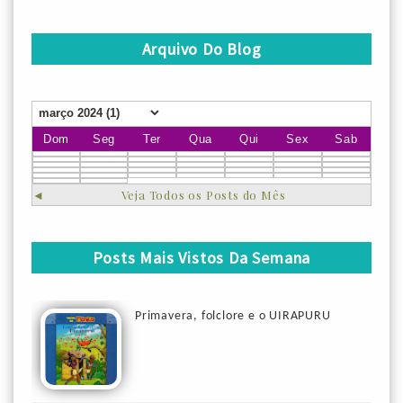
Arquivo Do Blog
Dom
Seg
Ter
Qua
Qui
Sex
Sab
◄
Veja Todos os Posts do Mês
Posts Mais Vistos Da Semana
Primavera, folclore e o UIRAPURU