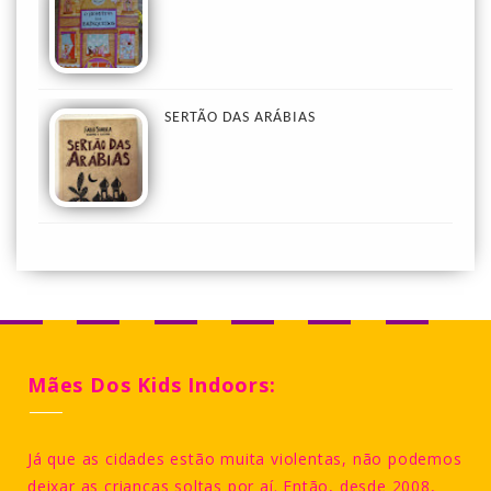
SERTÃO DAS ARÁBIAS
Mães Dos Kids Indoors:
Já que as cidades estão muita violentas, não podemos
deixar as crianças soltas por aí. Então, desde 2008,