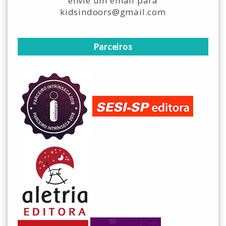
envie um email para
kidsindoors@gmail.com
Parceiros